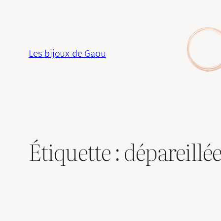
Aller
au
contenu
Les bijoux de Gaou
Étiquette :
dépareillé