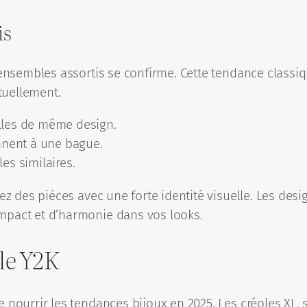
is
s ensembles assortis se confirme. Cette tendance class
tuellement.
illes de même design.
nnent à une bague.
les similaires.
sez des pièces avec une forte identité visuelle. Les de
mpact et d’harmonie dans vos looks.
yle Y2K
 nourrir les tendances bijoux en 2025. Les créoles XL,